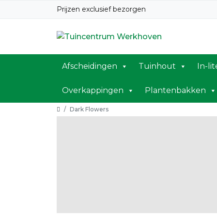
Prijzen exclusief bezorgen
Afscheidingen
Tuinhout
In-li
Overkappingen
Plantenbakken
Home
Kleur GeoProArte tegel:
Dark Flowers