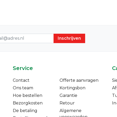
sbrief
Service
C
Contact
Offerte aanvragen
Si
Ons team
Kortingsbon
Af
Hoe bestellen
Garantie
T
Bezorgkosten
Retour
In
De betaling
Algemene
voorwaarden