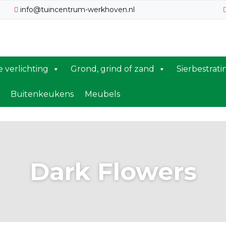
info@tuincentrum-werkhoven.nl
te verlichting
Grond, grind of zand
Sierbestrati
Buitenkeukens
Meubels
Dark Flowers