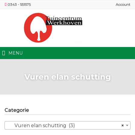
0343 - 551575
Account
MENU
Vuren elan schutting
Categorie
Vuren elan schutting (3)
×