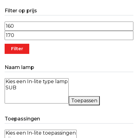
Filter op prijs
Min. prijs
Max. prijs
Filter
Naam lamp
Toepassen
Toepassingen