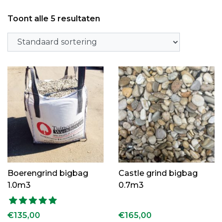
Toont alle 5 resultaten
Boerengrind bigbag
Castle grind bigbag
1.0m3
0.7m3
Gewaardeerd
€
135,00
€
165,00