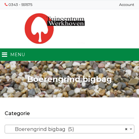
0343 - 551575
Account
MENU
Boerengrind bigbag
Categorie
Boerengrind bigbag (5)
×