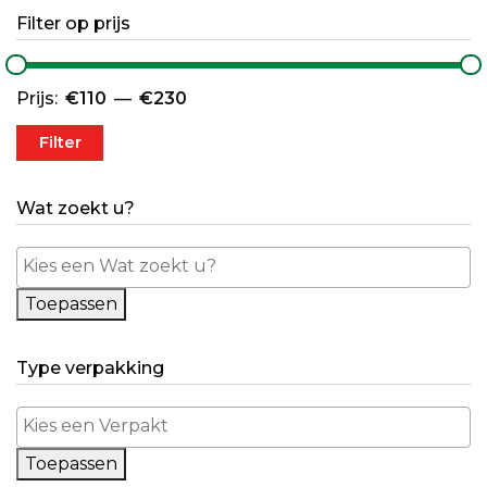
Filter op prijs
Min. prijs
Max. prijs
Prijs:
€110
—
€230
Filter
Wat zoekt u?
Toepassen
Type verpakking
Toepassen