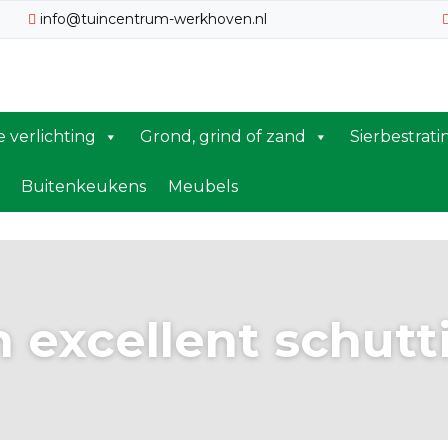
info@tuincentrum-werkhoven.nl
te verlichting
Grond, grind of zand
Sierbestrati
Buitenkeukens
Meubels
 excellent schut