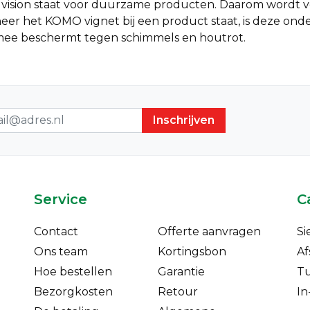
ision staat voor duurzame producten. Daarom wordt v
er het KOMO vignet bij een product staat, is deze o
ee beschermt tegen schimmels en houtrot.
sbrief
Service
C
Contact
Offerte aanvragen
Si
Ons team
Kortingsbon
Af
Hoe bestellen
Garantie
T
Bezorgkosten
Retour
In