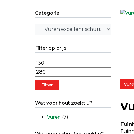
Categorie
Filter op prijs
Min. prijs
Max. prijs
Vure
Filter
Vu
Wat voor hout zoekt u?
Vuren
(7)
Tuin
Tuinh
Wat voor schutting zoekt u?