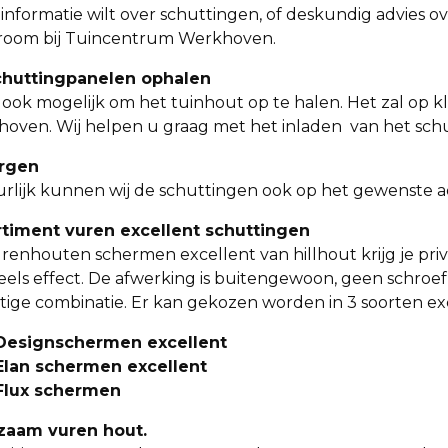
informatie wilt over schuttingen, of deskundig advies o
oom bij Tuincentrum Werkhoven.
chuttingpanelen ophalen
s ook mogelijk om het tuinhout op te halen. Het zal op 
oven. Wij helpen u graag met het inladen van het sch
rgen
rlijk kunnen wij de schuttingen ook op het gewenste a
timent vuren excellent schuttingen
renhouten schermen excellent van hillhout krijg je pr
eels effect. De afwerking is buitengewoon, geen schroef
tige combinatie. Er kan gekozen worden in 3 soorten ex
Designschermen excellent
Elan schermen excellent
Flux schermen
zaam vuren hout.