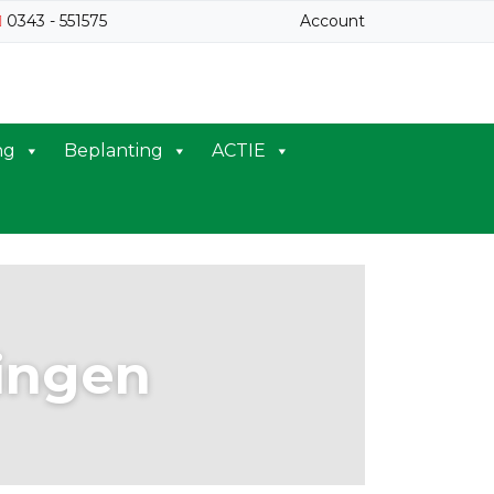
0343 - 551575
Account
ng
Beplanting
ACTIE
tingen