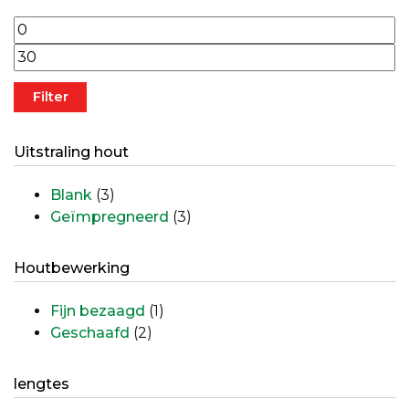
Min. prijs
Max. prijs
Filter
Uitstraling hout
Blank
(3)
Geïmpregneerd
(3)
Houtbewerking
Fijn bezaagd
(1)
Geschaafd
(2)
lengtes