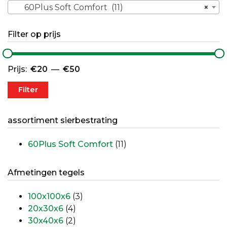
60Plus Soft Comfort (11)
×
Filter op prijs
Min. prijs
Max. prijs
Prijs:
€20
—
€50
Filter
assortiment sierbestrating
60Plus Soft Comfort
(11)
Afmetingen tegels
100x100x6
(3)
20x30x6
(4)
30x40x6
(2)