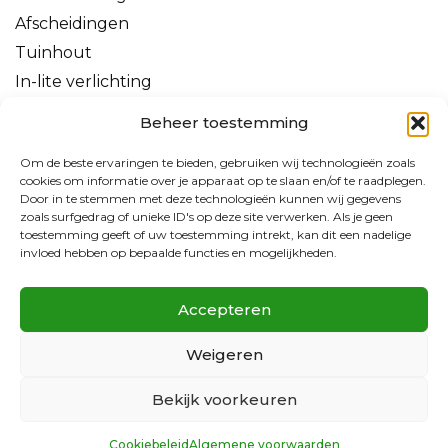
Afscheidingen
Tuinhout
In-lite verlichting
Grond, grind of zand
Beheer toestemming
Tuinhuizen & overkappingen
Om de beste ervaringen te bieden, gebruiken wij technologieën zoals
cookies om informatie over je apparaat op te slaan en/of te raadplegen.
Door in te stemmen met deze technologieën kunnen wij gegevens
zoals surfgedrag of unieke ID's op deze site verwerken. Als je geen
toestemming geeft of uw toestemming intrekt, kan dit een nadelige
invloed hebben op bepaalde functies en mogelijkheden.
Accepteren
Weigeren
Bekijk voorkeuren
Cookiebeleid
Algemene voorwaarden
We doen ons uiterste best om tijdens kantooruren binnen 2 uur te reageren.