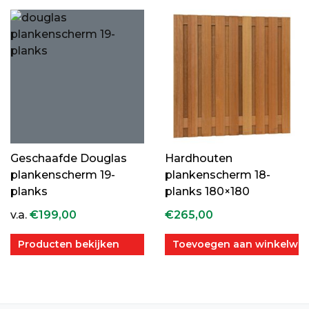
Geschaafde Douglas
Hardhouten
plankenscherm 19-
plankenscherm 18-
planks
planks 180×180
v.a.
€
199,00
€
265,00
Producten bekijken
Toevoegen aan winkelwa