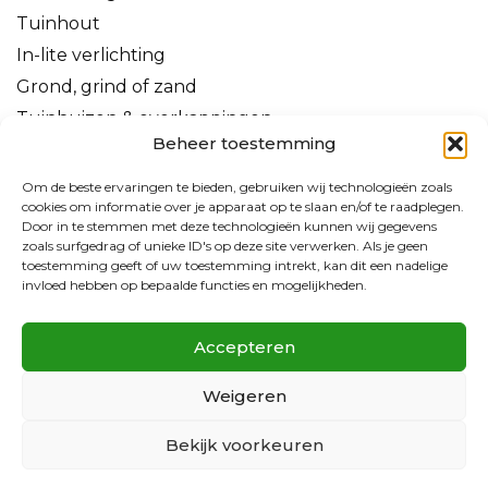
Tuinhout
In-lite verlichting
Grond, grind of zand
Tuinhuizen & overkappingen
Beheer toestemming
Om de beste ervaringen te bieden, gebruiken wij technologieën zoals
cookies om informatie over je apparaat op te slaan en/of te raadplegen.
Door in te stemmen met deze technologieën kunnen wij gegevens
zoals surfgedrag of unieke ID's op deze site verwerken. Als je geen
toestemming geeft of uw toestemming intrekt, kan dit een nadelige
invloed hebben op bepaalde functies en mogelijkheden.
Accepteren
Weigeren
Bekijk voorkeuren
Kijk snel bij de actieproducten voor de
Negeren