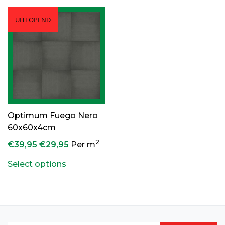
UITLOPEND
Optimum Fuego Nero
60x60x4cm
2
Oorspronkelijke prijs was: €39,95.
Huidige prijs is: €29,95.
€
39,95
€
29,95
Per m
Select options