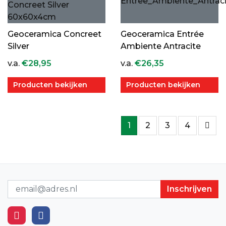
Geoceramica Concreet
Geoceramica Entrée
Silver
Ambiente Antracite
v.a.
€
28,95
v.a.
€
26,35
Producten bekijken
Producten bekijken
Volg
1
2
3
4
Nieuwsbrief