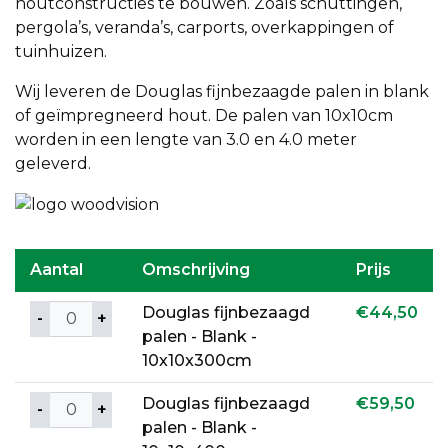
houtconstructies te bouwen. Zoals schuttingen,
pergola’s, veranda’s, carports, overkappingen of
tuinhuizen.
Wij leveren de Douglas fijnbezaagde palen in blank
of geïmpregneerd hout. De palen van 10x10cm
worden in een lengte van 3.0 en 4.0 meter
geleverd.
Aantal
Omschrijving
Prijs
Aantal
Douglas fijnbezaagd
€
44,50
palen - Blank -
10x10x300cm
Aantal
Douglas fijnbezaagd
€
59,50
palen - Blank -