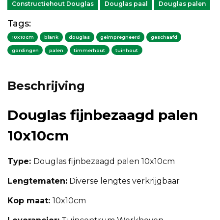
Constructiehout Douglas
Douglas paal
Douglas palen
Tags:
10x10cm
blank
douglas
geimpregneerd
geschaafd
gordingen
palen
timmerhout
tuinhout
Beschrijving
Douglas fijnbezaagd palen
10x10cm
Type:
Douglas fijnbezaagd palen 10x10cm
Lengtematen:
Diverse lengtes verkrijgbaar
Kop maat:
10x10cm