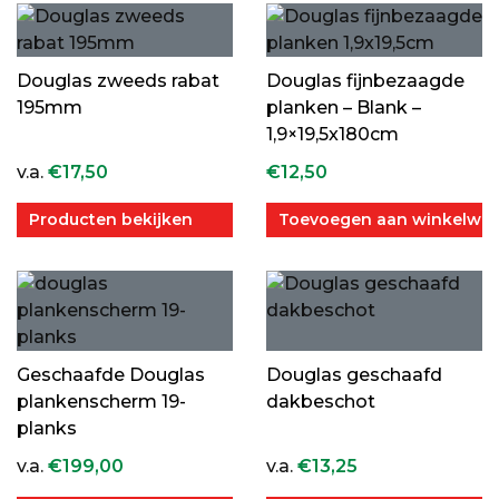
Douglas zweeds rabat
Douglas fijnbezaagde
195mm
planken – Blank –
1,9×19,5x180cm
v.a.
€
17,50
€
12,50
Producten bekijken
Toevoegen aan winkelwa
Geschaafde Douglas
Douglas geschaafd
plankenscherm 19-
dakbeschot
planks
v.a.
€
199,00
v.a.
€
13,25