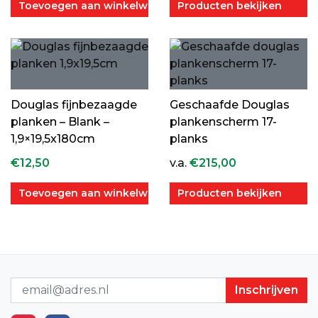
Toevoegen aan winkelwagen
Producten bekijken
Douglas fijnbezaagde
Geschaafde Douglas
planken – Blank –
plankenscherm 17-
1,9×19,5x180cm
planks
€
12,50
v.a.
€
215,00
Toevoegen aan winkelwagen
Producten bekijken
Nieuwsbrief