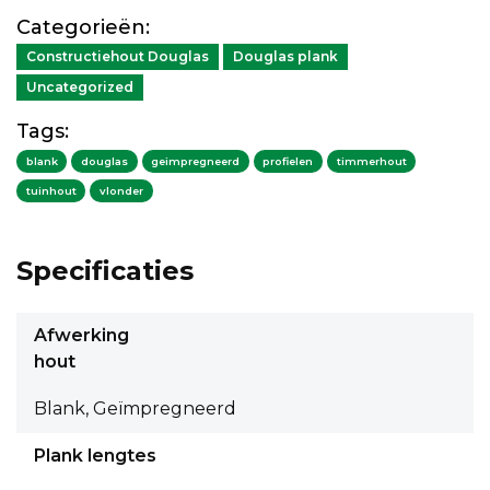
Categorieën:
Constructiehout Douglas
Douglas plank
Uncategorized
Tags:
blank
douglas
geimpregneerd
profielen
timmerhout
tuinhout
vlonder
Specificaties
Afwerking
hout
Blank, Geïmpregneerd
Plank lengtes