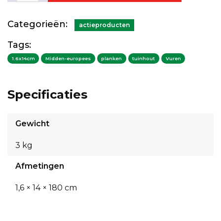
Categorieën:
actieproducten
Tags:
1.6x14cm
Midden-europees
planken
tuinhout
Vuren
Specificaties
Gewicht
3 kg
Afmetingen
1,6 × 14 × 180 cm