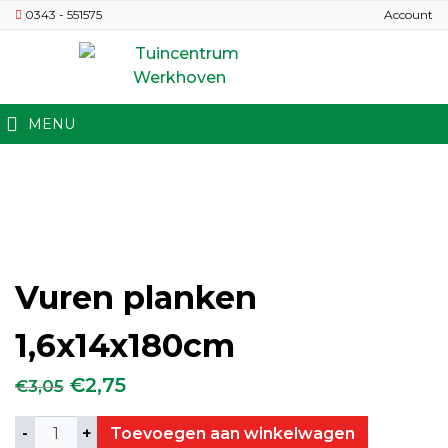
0343 - 551575
Account
MENU
Vuren planken
1,6x14x180cm
Oorspronkelijke prijs was: €3,05.
Huidige prijs is: €2,75.
€
2,75
€
3,05
Aantal
Toevoegen aan winkelwagen